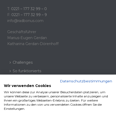
T:
0221 – 177 32 99 – 0
F:
0221 – 177 32 99 – 9
info@radbonus.com
Geschäftsführer
Marius-Eugen Gerdan
Katharina Gerdan-Dörenhoff
Challenges
So funktionierts
Fahrradblog
Datenschutzbestimmungen
Wir verwenden Cookies
Datenschutz
Wir können diese zur Analyse unserer Besucherdaten platzieren, um
FAQs
unsere Webseite zu verbessern, personalisierte Inhalte anzuzeigen und
Ihnen ein großartiges Webseiten-Erlebnis zu bieten. Für weitere
Informationen zu den von uns verwendeten Cookies öffnen Sie die
Impressum
Einstellungen.
Partner-AGBs