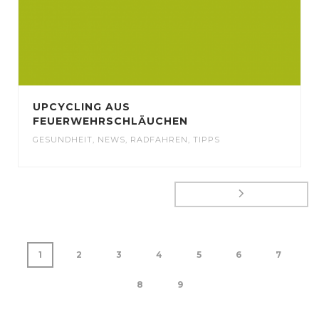
UPCYCLING AUS
FEUERWEHRSCHLÄUCHEN
GESUNDHEIT
,
NEWS
,
RADFAHREN
,
TIPPS
1
2
3
4
5
6
7
8
9