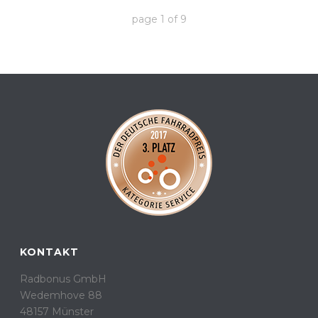
page
1
of
9
KONTAKT
Radbonus GmbH
Wedemhove 88
48157 Münster