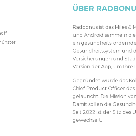
ÜBER RADBONU
Radbonus ist das Miles & 
off
und Android sammeln die U
Münster
ein gesundheitsförderndes
Gesundheitssystem und d
Versicherungen und Städ
Version der App, um Ihre 
Gegründet wurde das Köln
Chief Product Officer de
gelauncht. Die Mission vo
Damit sollen die Gesundhe
Seit 2022 ist der Sitz de
gewechselt.