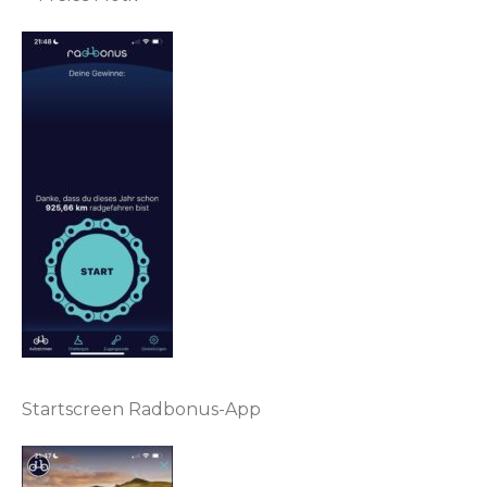
Startscreen Radbonus-App