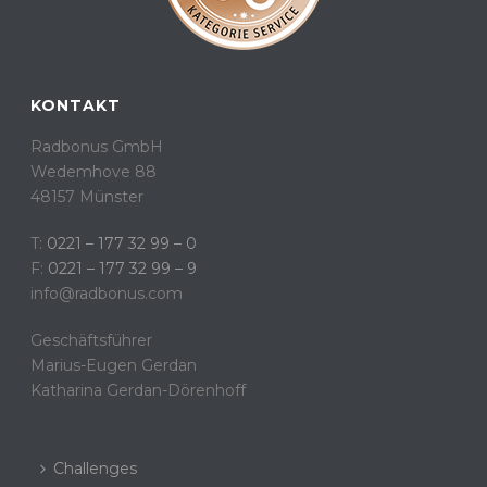
KONTAKT
Radbonus GmbH
Wedemhove 88
48157 Münster
T:
0221 – 177 32 99 – 0
F:
0221 – 177 32 99 – 9
info@radbonus.com
Geschäftsführer
Marius-Eugen Gerdan
Katharina Gerdan-Dörenhoff
Challenges