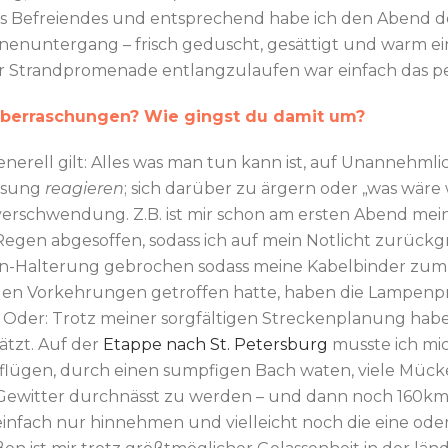
s Befreiendes und entsprechend habe ich den Abend do
nuntergang – frisch geduscht, gesättigt und warm ei
er Strandpromenade entlangzulaufen war einfach das 
berraschungen? Wie gingst du damit um?
enerell gilt: Alles was man tun kann ist, auf Unannehmlic
lösung
reagieren
; sich darüber zu ärgern oder „was wär
verschwendung. Z.B. ist mir schon am ersten Abend mei
gen abgesoffen, sodass ich auf mein Notlicht zurückgr
pen-Halterung gebrochen sodass meine Kabelbinder zum
nden Vorkehrungen getroffen hatte, haben die Lampen
 Oder: Trotz meiner sorgfältigen Streckenplanung habe
ätzt. Auf der
Etappe nach St. Petersburg
musste ich mi
flügen, durch einen sumpfigen Bach waten, viele Mück
ewitter durchnässt zu werden – und dann noch 160km
einfach nur hinnehmen und vielleicht noch die eine ode