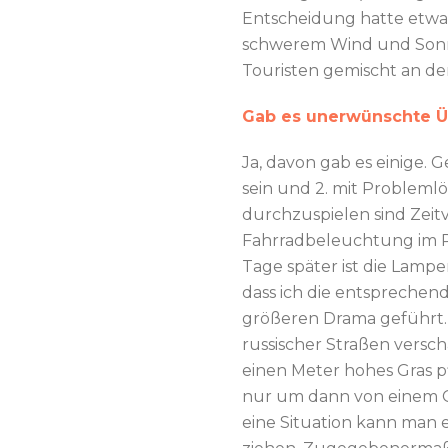
Entscheidung hatte etwa
schwerem Wind und Sonne
Touristen gemischt an d
Gab es unerwünschte Ü
Ja, davon gab es einige. G
sein und 2. mit Problem
durchzuspielen sind Zeit
Fahrradbeleuchtung im Re
Tage später ist die Lam
dass ich die entspreche
größeren Drama geführt.
russischer Straßen versch
einen Meter hohes Gras p
nur um dann von einem G
eine Situation kann man 