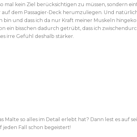
also mal kein Ziel berücksichtigen zu müssen, sondern ei
 auf dem Passagier-Deck herumzuliegen. Und natürlich w
ch bin und dass ich da nur Kraft meiner Muskeln hingek
hon ein bisschen dadurch getrübt, dass ich zwischendur
es irre Gefühl deshalb stärker.
s Malte so alles im Detail erlebt hat? Dann lest es auf 
uf jeden Fall schon begeistert!