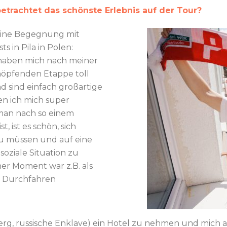
etrachtet das schönste Erlebnis auf der Tour?
meine Begegnung mit
 in Pila in Polen:
 haben mich nach meiner
höpfenden Etappe toll
 sind einfach großartige
en ich mich super
man nach so einem
t, ist es schön, sich
zu müssen und auf eine
oziale Situation zu
ner Moment war z.B. als
n Durchfahren
erg, russische Enklave) ein Hotel zu nehmen und mich 