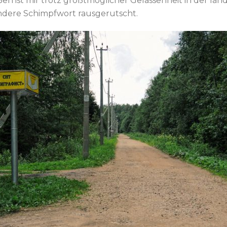
 ist mir trotz größtmöglicher Gelassenheit in der län
ndere Schimpfwort rausgerutscht.