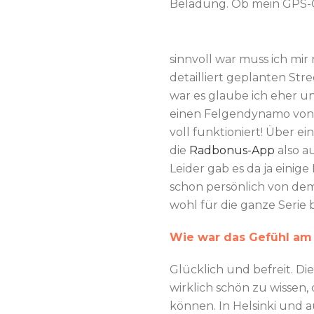
Beladung. Ob mein GPS-
sinnvoll war muss ich mi
detailliert geplanten St
war es glaube ich eher u
einen Felgendynamo von ei
voll funktioniert! Über 
die
Radbonus-App
also a
Leider gab es da ja einig
schon persönlich von dem
wohl für die ganze Serie
Wie war das Gefühl am
Glücklich und befreit. Di
wirklich schön zu wissen,
können. In Helsinki und 