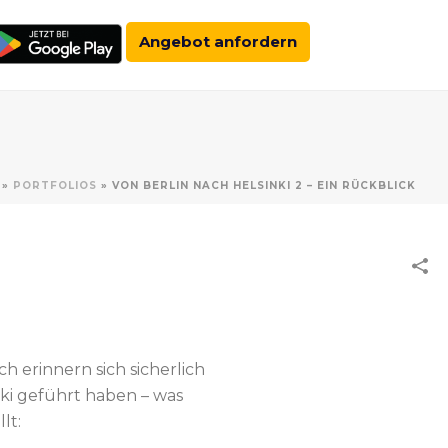
Angebot anfordern
»
PORTFOLIOS
»
VON BERLIN NACH HELSINKI 2 – EIN RÜCKBLICK
ch erinnern sich sicherlich
nki geführt haben – was
lt: