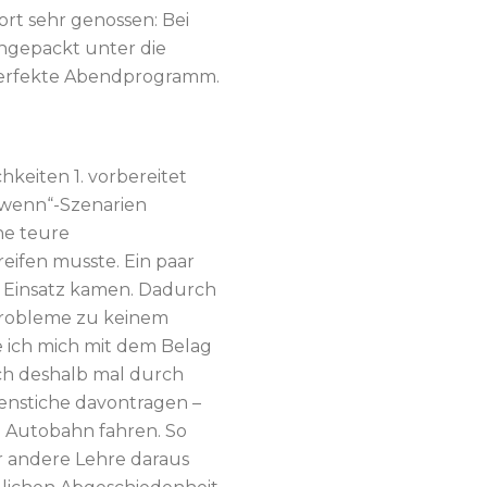
rt sehr genossen: Bei
ngepackt unter die
perfekte Abendprogramm.
hkeiten 1. vorbereitet
e wenn“-Szenarien
ne teure
eifen musste. Ein paar
 Einsatz kamen. Dadurch
probleme zu keinem
 ich mich mit dem Belag
ch deshalb mal durch
enstiche davontragen –
 Autobahn fahren. So
r andere Lehre daraus