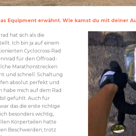
as Equipment erwähnt. Wie kamst du mit deiner Au
ad hat sich als die
llt. Ich bin ja auf einem
onierten Cyclocross-Rad
ennrad für den Offroad-
solche Marathonstrecken
cht und schnell. Schaltung
fen absolut perfekt und
ich habe mich auf dem Rad
bil gefühlt. Auch für
r das die erste richtige
lich besonders wichtig,
 allen Körperteilen hatte
ten Beschwerden; trotz