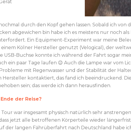
Gerät
r nochmal durch den Kopf gehen lassen. Sobald ich von 
recken abgewichen bin habe ich es meistens nur noch al
nterfordert. Ein Equipment-Experiment war meine Bele
nem Kölner Hersteller genutzt (Velogical), der weltweit 
eine USB-Buchse konnte ich während der Fahrt sogar me
uch ein paar Tage laufen 😉 Auch die Lampe war vom Lic
e Probleme mit Regenwasser und der Stabilität der Halt
 Hersteller kontaktiert, das fand ich beeindruckend. D
 behoben sein; das werde ich dann herausfinden.
 Ende der Reise?
e Tour war insgesamt physisch natürlich sehr anstrengen
 dass jetzt alle betroffenen Körperteile wieder längerfr
auf der langen Fährüberfahrt nach Deutschland habe ic