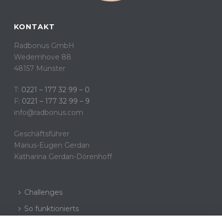
KONTAKT
Radbonus GmbH
Wedemhove 88
48157 Münster
T:
0221 – 177 32 99 – 0
F:
0221 – 177 32 99 – 9
info@radbonus.com
Geschäftsführer
Marius-Eugen Gerdan
Katharina Gerdan-Dörenhoff
Challenges
So funktionierts