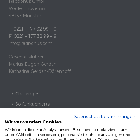
Radbonus GmbH
Wedemhove 88
48157 Münster
T:
0221 – 177 32 99 – 0
F:
0221 – 177 32 99 – 9
info@radbonus.com
Geschäftsführer
Marius-Eugen Gerdan
Katharina Gerdan-Dörenhoff
Challenges
So funktionierts
Fahrradblog
Datenschutzbestimmungen
Wir verwenden Cookies
Datenschutz
Wir können diese zur Analyse unserer Besucherdaten platzieren, um
unsere Webseite zu verbessern, personalisierte Inhalte anzuzeigen und
FAQs
Ihnen ein großartiges Webseiten-Erlebnis zu bieten. Für weitere