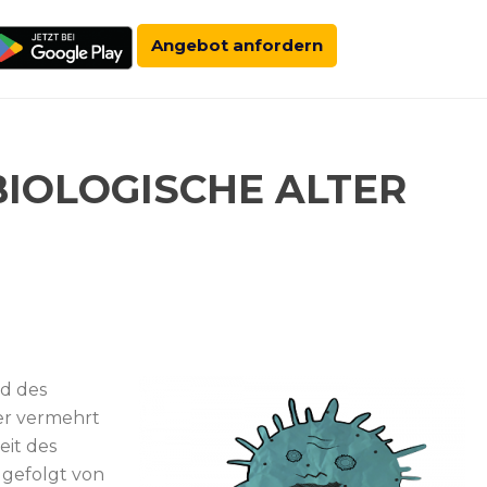
Angebot anfordern
IOLOGISCHE ALTER
nd des
per vermehrt
eit des
 gefolgt von