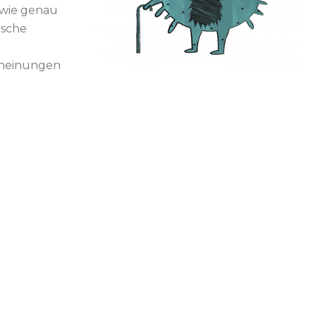
 wie genau
ische
cheinungen